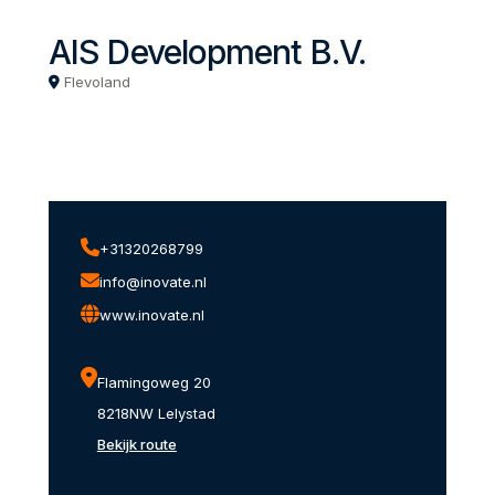
AIS Development B.V.
Flevoland
+31320268799
info@inovate.nl
www.inovate.nl
Flamingoweg 20
8218NW Lelystad
Bekijk route