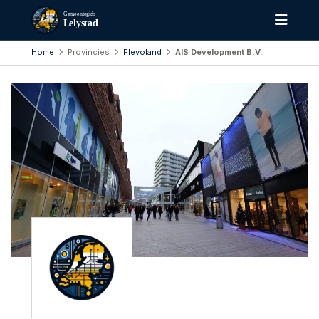
Gemeentegids
Lelystad
Home
Provincies
Flevoland
AIS Development B.V.