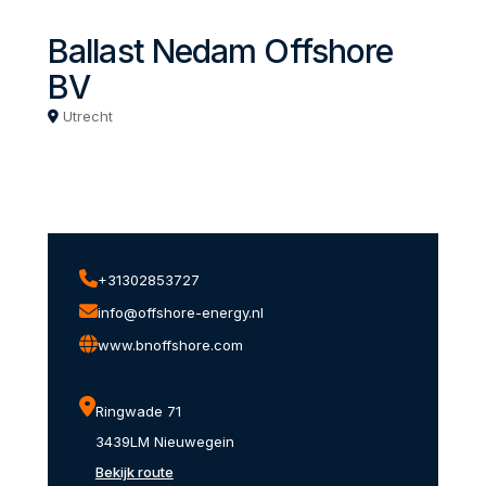
Ballast Nedam Offshore
BV
Utrecht
+31302853727
info@offshore-energy.nl
www.bnoffshore.com
Ringwade 71
3439LM Nieuwegein
Bekijk route