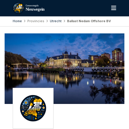
Gemeentegids
Nieuwegein
Home
Provincies
Utrecht
Ballast Nedam Offshore BV