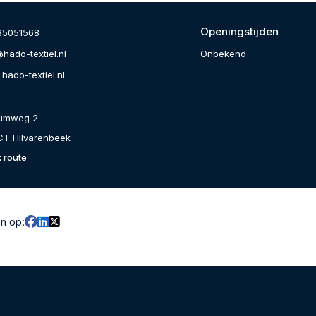
Openingstijden
35051568
Onbekend
hado-textiel.nl
hado-textiel.nl
umweg 2
CT Hilvarenbeek
k route
en op: