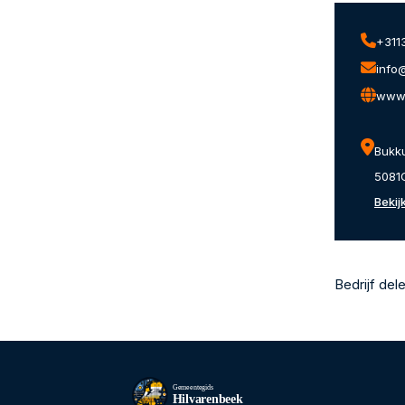
+311
info@
www.
Bukk
5081
Bekij
Bedrijf del
Gemeentegids
Hilvarenbeek