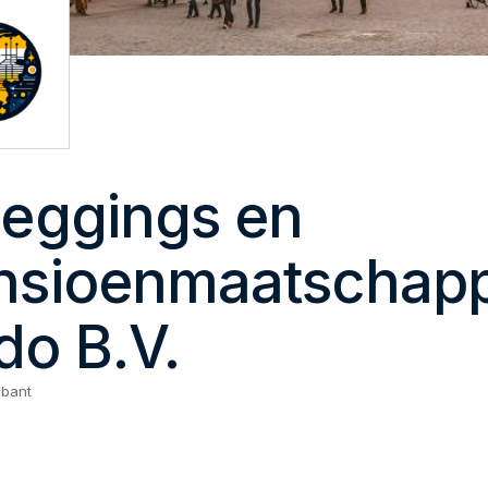
leggings en
nsioenmaatschapp
do B.V.
abant