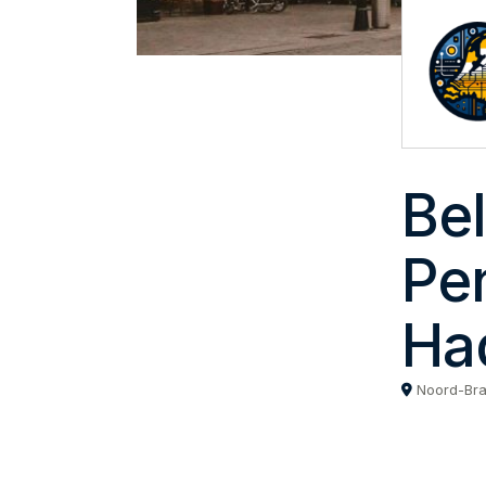
Be
Pe
Ha
Noord-Br