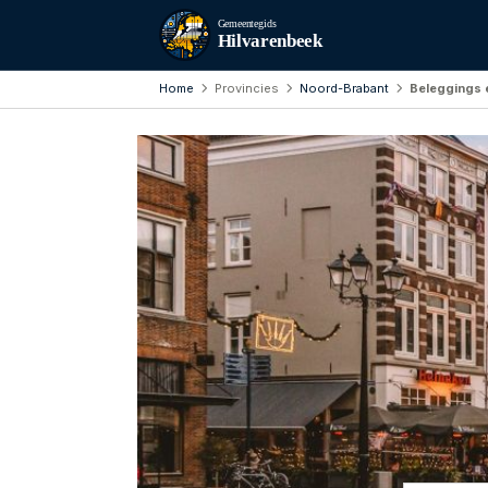
Gemeentegids
Hilvarenbeek
Home
Provincies
Noord-Brabant
Beleggings 