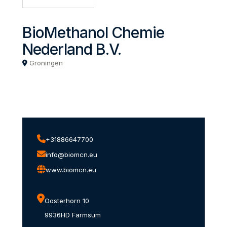
BioMethanol Chemie
Nederland B.V.
Groningen
+31886647700
info@biomcn.eu
www.biomcn.eu
Oosterhorn 10
9936HD Farmsum