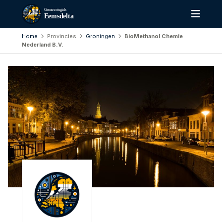
Gemeentegids
Eemsdelta
Home
Provincies
Groningen
BioMethanol Chemie
Nederland B.V.