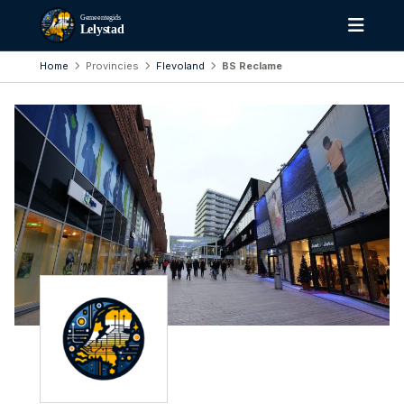
Gemeentegids
Lelystad
Home
Provincies
Flevoland
BS Reclame