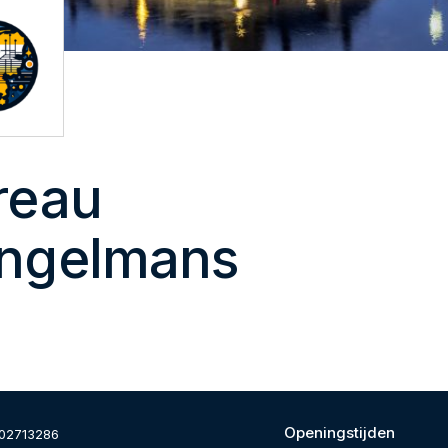
reau
ngelmans
Openingstijden
02713286