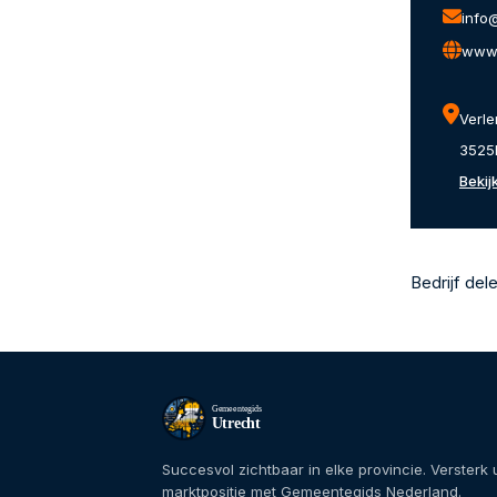
info
www.
Verl
3525
Bekij
Bedrijf del
Gemeentegids
Utrecht
Succesvol zichtbaar in elke provincie. Versterk
marktpositie met Gemeentegids Nederland.