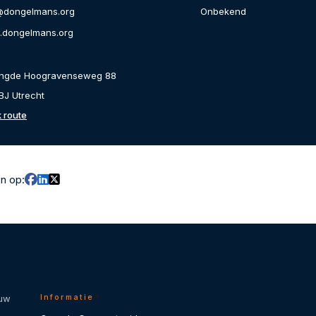
Onbekend
@dongelmans.org
dongelmans.org
engde Hoogravenseweg 88
BJ Utrecht
k route
en op:
Informatie
 uw