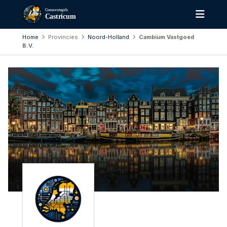
Gemeentegids
Castricum
Home
Provincies
Noord-Holland
Cambium Vastgoed
B.V.