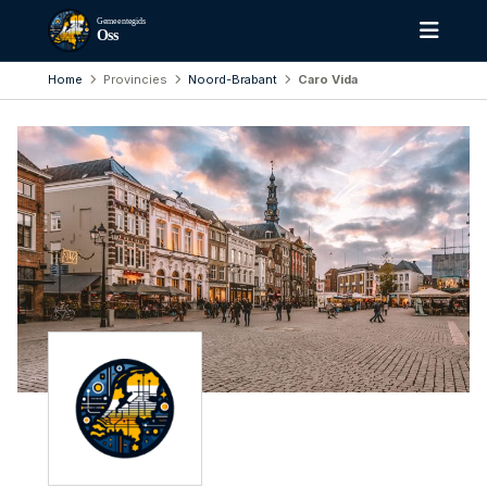
Gemeentegids
Oss
Home
Provincies
Noord-Brabant
Caro Vida