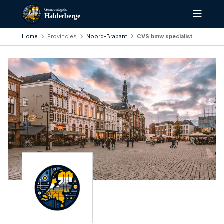
Gemeentegids
Halderberge
Home
Provincies
Noord-Brabant
CVS bmw specialist