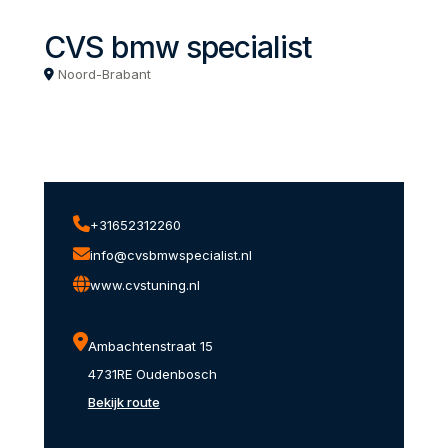
CVS bmw specialist
Noord-Brabant
+31652312260
info@cvsbmwspecialist.nl
www.cvstuning.nl
Ambachtenstraat 15
4731RE Oudenbosch
Bekijk route