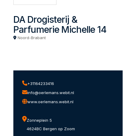
DA Drogisterij &
Parfumerie Michelle 14
Noord-Brabant
+31164233416
info@oerlemans.webit.nl
www.oerlemans.webit.nl
Zonneplein 5
4624BC Bergen op Zoom