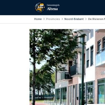
Gemeentegids
Altena
Home
Provincies
Noord-Brabant
De Rivieren 