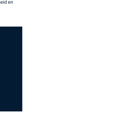
heid en
0
0
0
0
0