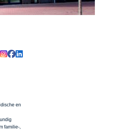
ridische en
n
kundig
m familie-,