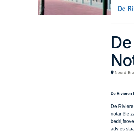
De 
Not
Noord-Br
De Rivieren 
De Riviere
notariële 
bedrijfsov
advies staa