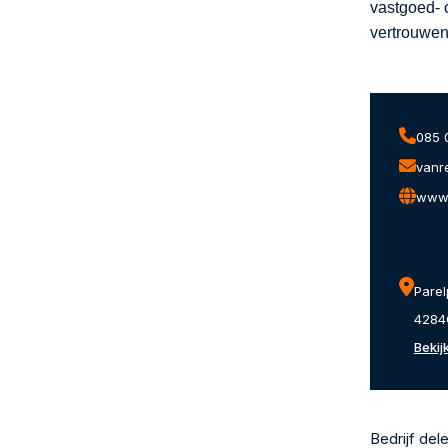
vastgoed- 
vertrouwen
085 
vanr
www.
Parel
4284G
Bekij
Bedrijf del