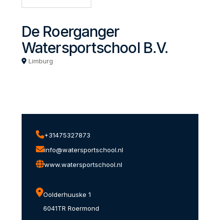
De Roerganger
Watersportschool B.V.
Limburg
+31475327873
info@watersportschool.nl
www.watersportschool.nl
Oolderhuuske 1
6041TR Roermond