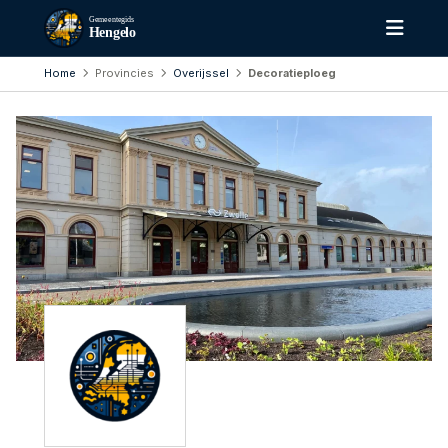
Gemeentegids
Hengelo
Home
Provincies
Overijssel
Decoratieploeg