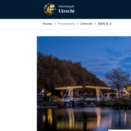
Gemeentegids
Utrecht
Home
Provincies
Utrecht
EBN B.V.