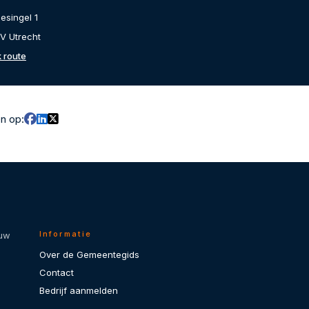
esingel 1
V Utrecht
k route
en op:
Informatie
 uw
Over de Gemeentegids
Contact
Bedrijf aanmelden