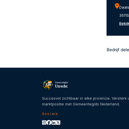
Daals
3511S
Bekij
Bedrijf del
Gemeentegids
Utrecht
Succesvol zichtbaar in elke provincie. Versterk
marktpositie met Gemeentegids Nederland.
Socials