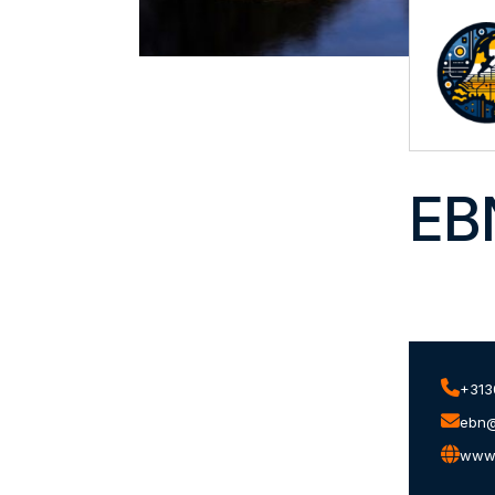
EB
+313
ebn@
www.