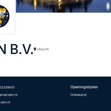
N B.V.
Utrecht
Openingstijden
02339001
Onbekend
mail.ebn.nl
ebn.nl