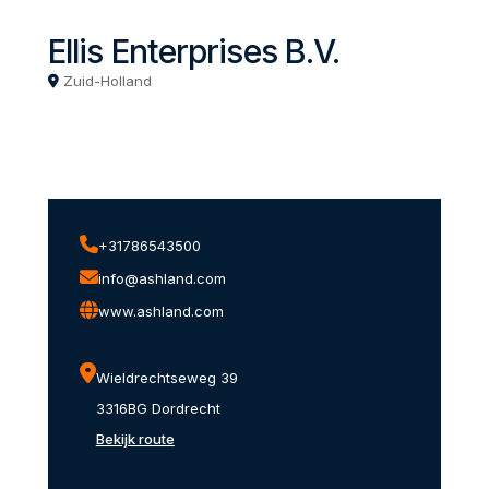
Ellis Enterprises B.V.
Zuid-Holland
+31786543500
info@ashland.com
www.ashland.com
Wieldrechtseweg 39
3316BG Dordrecht
Bekijk route