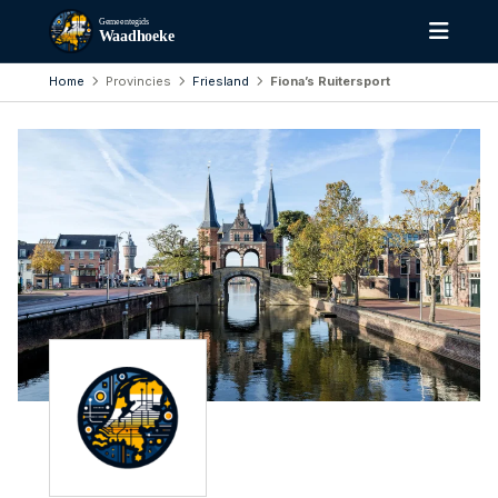
Gemeentegids
Waadhoeke
Home
Provincies
Friesland
Fiona’s Ruitersport