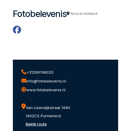
Fotobelevenis
Noord-Holland
+31299748025
info@fotobelevenis.nl
www.fotobelevenis.nl
Van IJsendijkstraat 144H
1442CS Purmerend
Bekijk route