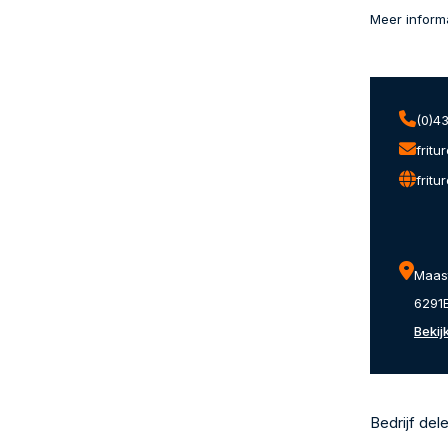
Meer inform
(0)4
frit
fritu
Maast
6291
Bekij
Bedrijf del