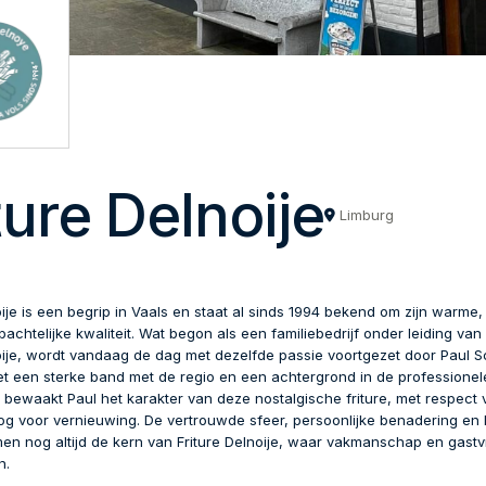
ture Delnoije
Limburg
oije is een begrip in Vaals en staat al sinds 1994 bekend om zijn warme, 
achtelijke kwaliteit. Wat begon als een familiebedrijf onder leiding van 
oije, wordt vandaag de dag met dezelfde passie voortgezet door Paul S
et een sterke band met de regio en een achtergrond in de professionel
bewaakt Paul het karakter van deze nostalgische friture, met respect 
oog voor vernieuwing. De vertrouwde sfeer, persoonlijke benadering en 
en nog altijd de kern van Friture Delnoije, waar vakmanschap en gastvr
n.