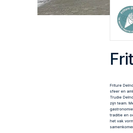
Fri
Friture Deln
sfeer en amb
Trudie Deln
zijn team. M
gastronomie 
traditie en 
het vak vorm
samenkome