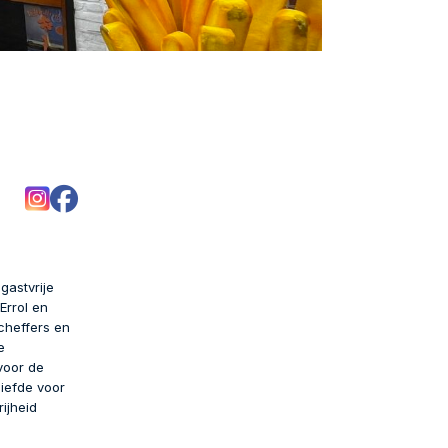
gastvrije
Errol en
cheffers en
e
voor de
liefde voor
ijheid