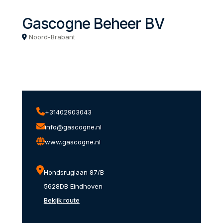
Gascogne Beheer BV
Noord-Brabant
+31402903043
info@gascogne.nl
www.gascogne.nl
Hondsruglaan 87/B
5628DB Eindhoven
Bekijk route