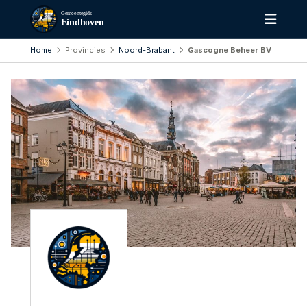
Gemeentegids
Eindhoven
Home
Provincies
Noord-Brabant
Gascogne Beheer BV