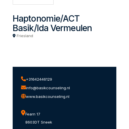
Haptonomie/ACT
Basik/Ida Vermeulen
Friesland
+31642446129
info@basikcounseling.nl
www.basikcounseling.nl
Fearn 17
8603DT Sneek