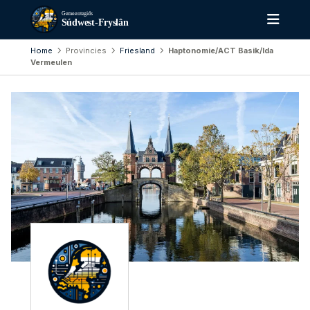
Gemeentegids
Súdwest-Fryslân
Home
Provincies
Friesland
Haptonomie/ACT Basik/Ida
Vermeulen