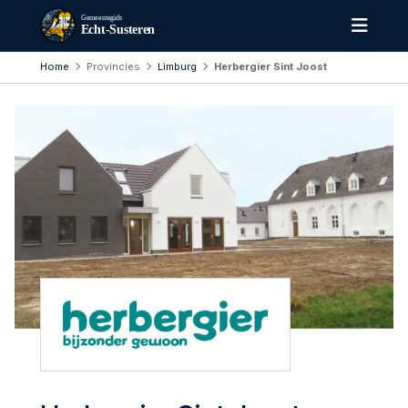
Gemeentegids
Echt-Susteren
Home
Provincies
Limburg
Herbergier Sint Joost