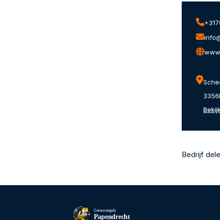
+317
info
www.
Sche
3356
Bekij
Bedrijf del
Gemeentegids
Papendrecht