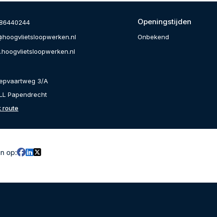
Openingstijden
86440244
Onbekend
@hoogvlietsloopwerken.nl
hoogvlietsloopwerken.nl
epvaartweg 3/A
LL Papendrecht
k route
en op: