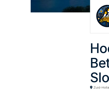
Ho
Be
Sl
Zuid-Holl