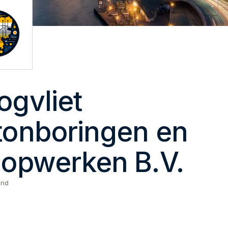
ogvliet
tonboringen en
oopwerken B.V.
and