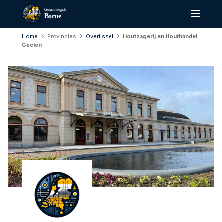
Gemeentegids
Borne
Home
Provincies
Overijssel
Houtzagerij en Houthandel
Geelen