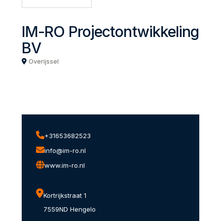
IM-RO Projectontwikkeling
BV
Overijssel
+31653682523
info@im-ro.nl
www.im-ro.nl
Kortrijkstraat 1
7559ND Hengelo