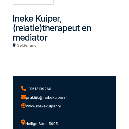
Ineke Kuiper,
(relatie)therapeut en
mediator
Gelderland
+31612199260
praktijk@inekekuiper.nl
www.inekekuiper.nl
Heilige Stoel 5905