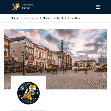
Gemeentegids
Eersel
Home
Provincies
Noord-Brabant
Innerflex