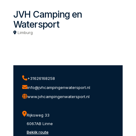
JVH Camping en
Watersport
Limburg
+31626168258
info@jvhcampingenwatersport.nl
www.jvhcampingenwatersport.nl
Rijksweg 33
6067AB Linne
Bekijk route