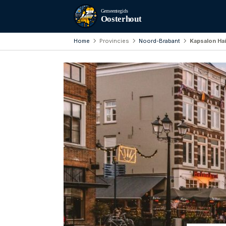
Gemeentegids
Oosterhout
Home
Provincies
Noord-Brabant
Kapsalon Ha