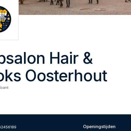
psalon Hair &
oks Oosterhout
abant
Openingstijden
62456189