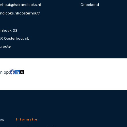
Onbekend
erhout@hairandlooks.nl
andlooks.nl/oosterhout/
enhoek 33
ER Oosterhout nb
k route
en op:
Informatie
 uw