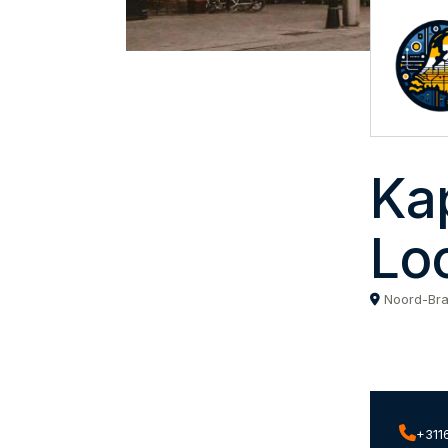
Ka
Lo
Noord-Br
+311