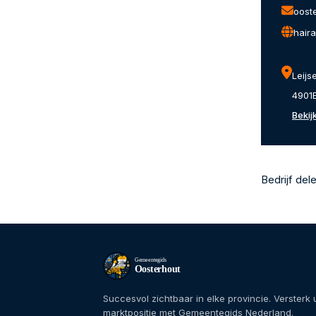
oost
hair
Leijs
4901
Bekij
Bedrijf del
Gemeentegids
Oosterhout
Succesvol zichtbaar in elke provincie. Versterk
marktpositie met Gemeentegids Nederland.