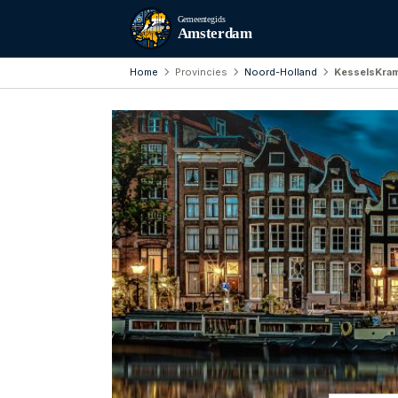
Gemeentegids
Amsterdam
Home
Provincies
Noord-Holland
KesselsKra