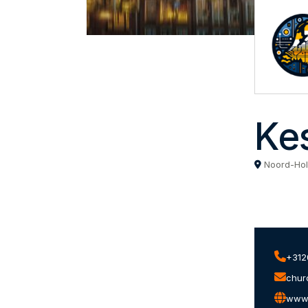
Ke
Noord-Hol
+312
chur
www.