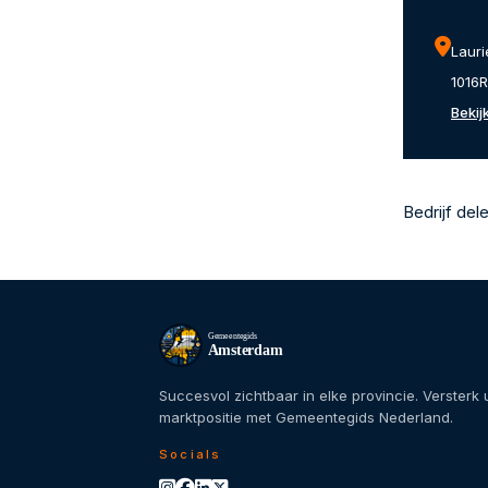
Lauri
1016
Bekij
Bedrijf del
Gemeentegids
Amsterdam
Succesvol zichtbaar in elke provincie. Versterk
marktpositie met Gemeentegids Nederland.
Socials