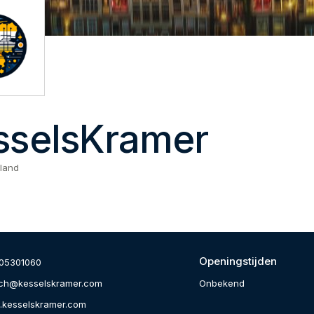
sselsKramer
land
Openingstijden
05301060
Onbekend
ch@kesselskramer.com
kesselskramer.com