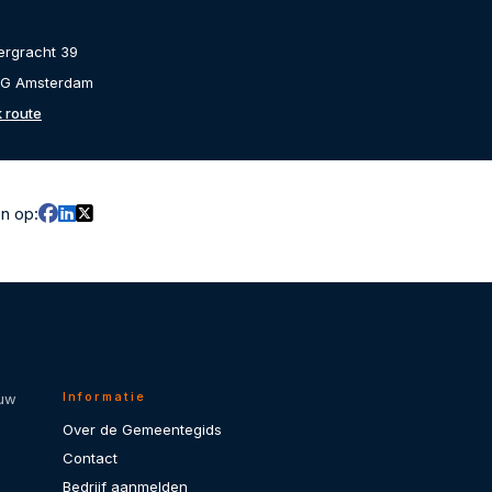
ergracht 39
RG Amsterdam
k route
en op:
Informatie
 uw
Over de Gemeentegids
Contact
Bedrijf aanmelden