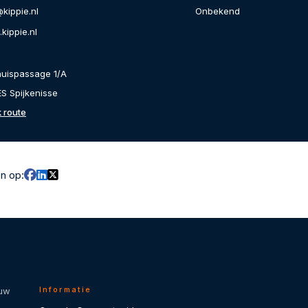
Onbekend
kippie.nl
kippie.nl
huispassage 1/A
S Spijkenisse
k route
en op:
Informatie
 uw