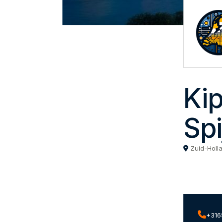
Ki
Spi
Zuid-Holl
+316