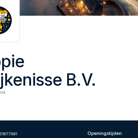
ppie
jkenisse B.V.
and
Openingstijden
51877981