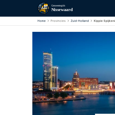
Gemeentegids
Nissewaard
Home
Provincies
Zuid-Holland
Kippie Spijken