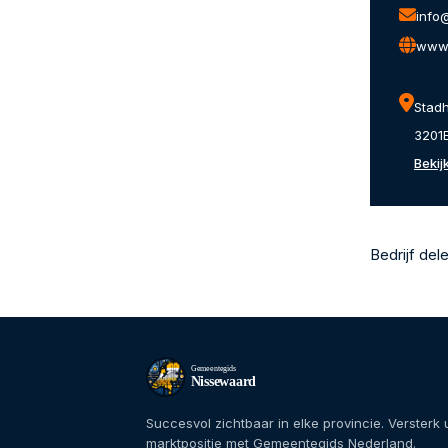
info@
www.
Stad
3201E
Bekij
Bedrijf del
Gemeentegids
Nissewaard
Succesvol zichtbaar in elke provincie. Versterk
marktpositie met Gemeentegids Nederland.