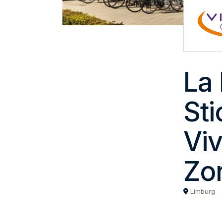
La 
Sti
Vi
Zo
Limburg