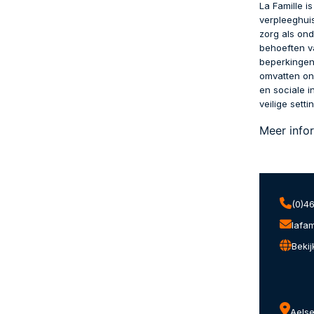
La Famille i
verpleeghui
zorg als on
behoeften v
beperkingen
omvatten on
en sociale i
veilige setti
Meer info
(0)4
lafam
Bekij
Aelse