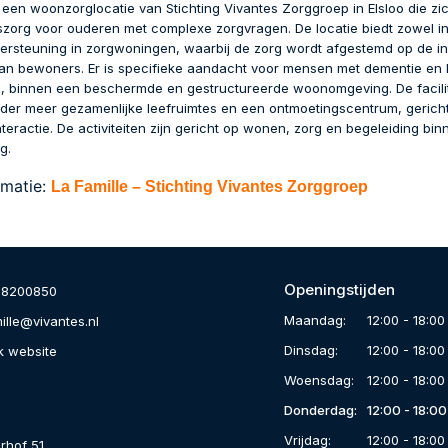
s een woonzorglocatie van Stichting Vivantes Zorggroep in Elsloo die zic
szorg voor ouderen met complexe zorgvragen. De locatie biedt zowel i
dersteuning in zorgwoningen, waarbij de zorg wordt afgestemd op de in
an bewoners. Er is specifieke aandacht voor mensen met dementie en l
, binnen een beschermde en gestructureerde woonomgeving. De facili
der meer gezamenlijke leefruimtes en een ontmoetingscentrum, gericht
nteractie. De activiteiten zijn gericht op wonen, zorg en begeleiding bi
ng.
rmatie:
La Famille – Stichting Vivantes Zorggroep
Openingstijden
68200850
Maandag:
12:00 - 18:00
ille@vivantes.nl
Dinsdag:
12:00 - 18:00
k website
Woensdag:
12:00 - 18:00
Donderdag:
12:00 - 18:00
Vrijdag:
12:00 - 18:00
rhof 51