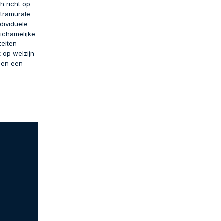
h richt op
ntramurale
dividuele
ichamelijke
teiten
 op welzijn
nnen een