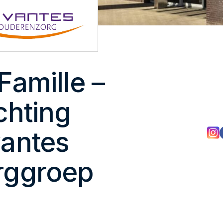
Famille –
chting
vantes
rggroep