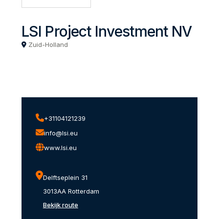
LSI Project Investment NV
Zuid-Holland
+31104121239
info@lsi.eu
www.lsi.eu
Delftseplein 31
3013AA Rotterdam
Bekijk route