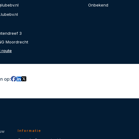
Onbekend
@lubebv.nl
lubebv.nl
ntendreef 3
NG Moordrecht
k route
en op:
Informatie
 uw