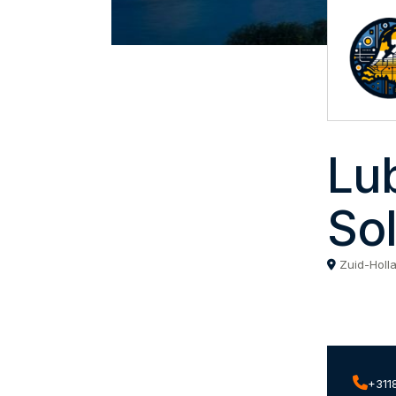
Lu
Sol
Zuid-Holl
+311