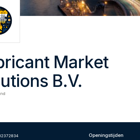
bricant Market
utions B.V.
and
Openingstijden
82372834