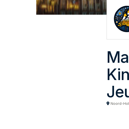
Ma
Ki
Je
Noord-Hol