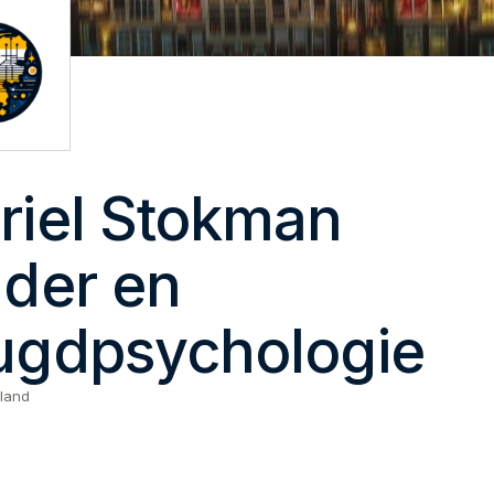
riel Stokman
nder en
ugdpsychologie
land