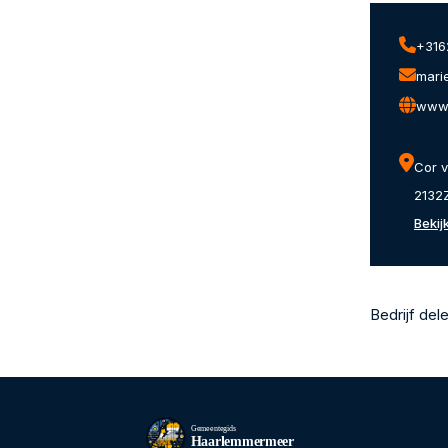
+316
mari
www.
Cor v
2132
Bekij
Bedrijf del
Gemeentegids
Haarlemmermeer