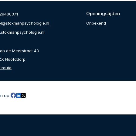
Openingstijden
29406371
Onbekend
el@stokmanpsychologie.nl
stokmanpsychologie.nl
an de Meerstraat 43
ZX Hoofddorp
k route
en op: