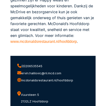
speelmogelijkheden voor kinderen. Dankzij de
McDrive en bezorgservice kun je ook
gemakkelijk onderweg of thuis genieten van je
favoriete gerechten. McDonald’s Hoofddorp
staat voor kwaliteit, snelheid en service met
een glimlach. Voor meer informatie:
.
www.mcdonaldsrestaurant.nl/hoofddorp
(0)206535545
ervin.halilovic@nl.mcd.com
mcdonaldsrestaurant.nl/hoofddorp
Vuursteen 5
2132LZ Hoofddorp