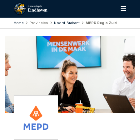
Gemeentegids
Eindhoven
Home
Provincies
Noord-Brabant
MEPD Regio Zuid