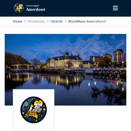
Gemeentegids
Amersfoort
Home
Provincies
Utrecht
MoleMann Amersfoort