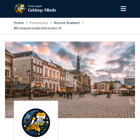
Gemeentegids
Geldrop-Mierlo
Home
Provincies
Noord-Brabant
Moniquevanderklooster.nl