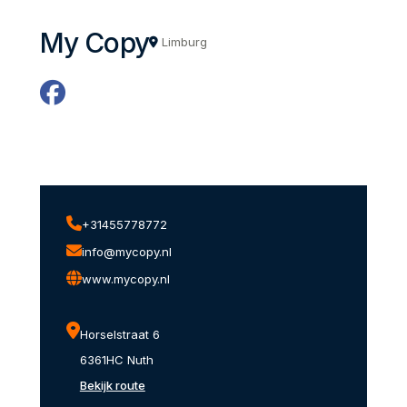
My Copy
Limburg
+31455778772
info@mycopy.nl
www.mycopy.nl
Horselstraat 6
6361HC Nuth
Bekijk route