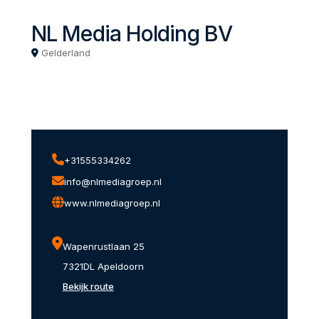
NL Media Holding BV
Gelderland
+31555334262
info@nlmediagroep.nl
www.nlmediagroep.nl
Wapenrustlaan 25
7321DL Apeldoorn
Bekijk route