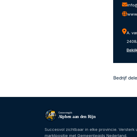
info
www.
A. v
2408
Bekij
Bedrijf del
Gemeentegids
Alphen aan den Rijn
Succesvol zichtbaar in elke provincie. Versterk
marktpositie met Gemeentegids Nederland.