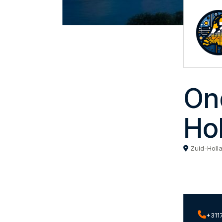
On
Hol
Zuid-Holl
+311