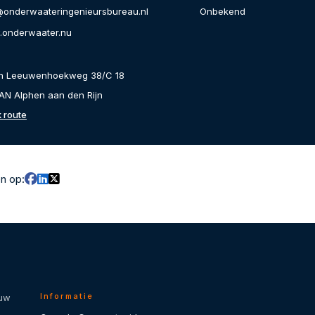
Onbekend
@onderwaateringenieursbureau.nl
onderwaater.nu
an Leeuwenhoekweg 38/C 18
AN Alphen aan den Rijn
k route
en op:
Informatie
 uw