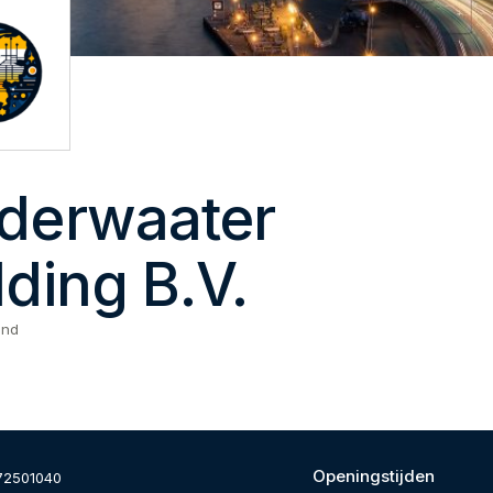
derwaater
ding B.V.
and
Openingstijden
72501040