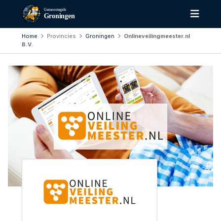
Gemeentegids
Groningen
Home
Provincies
Groningen
Onlineveilingmeester.nl
B.V.