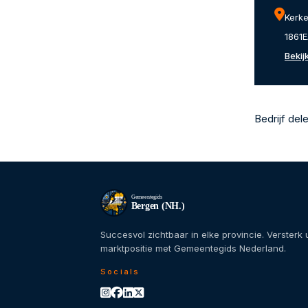
Kerke
1861E
Bekij
Bedrijf del
Gemeentegids
Bergen (NH.)
Succesvol zichtbaar in elke provincie. Versterk
marktpositie met Gemeentegids Nederland.
Socials