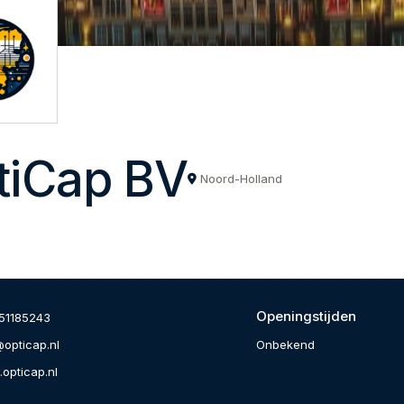
tiCap BV
Noord-Holland
Openingstijden
51185243
Onbekend
@opticap.nl
opticap.nl