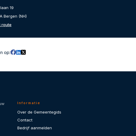
laan 19
A Bergen (NH)
k route
en op:
Informatie
 uw
Over de Gemeentegids
Contact
Bedrijf aanmelden