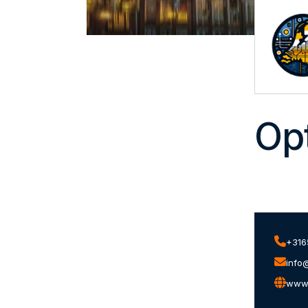
Op
+316
info
www.