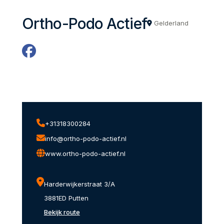
Ortho-Podo Actief
Gelderland
+31318300284
info@ortho-podo-actief.nl
www.ortho-podo-actief.nl
Harderwijkerstraat 3/A
3881ED Putten
Bekijk route