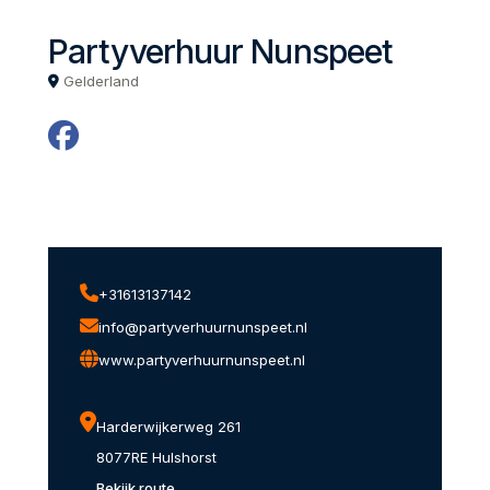
Partyverhuur Nunspeet
Gelderland
+31613137142
info@partyverhuurnunspeet.nl
www.partyverhuurnunspeet.nl
Harderwijkerweg 261
8077RE Hulshorst
Bekijk route