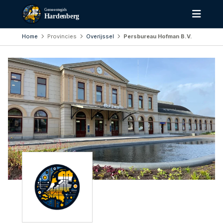
Gemeentegids
Hardenberg
Home
Provincies
Overijssel
Persbureau Hofman B.V.