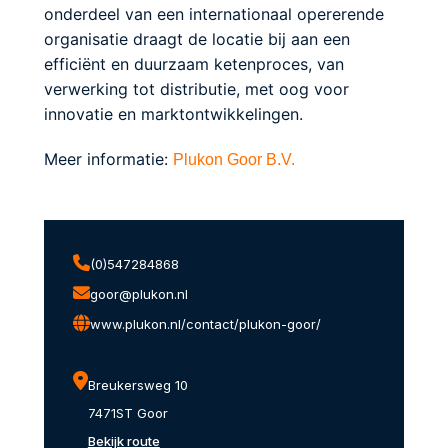
onderdeel van een internationaal opererende
organisatie draagt de locatie bij aan een
efficiënt en duurzaam ketenproces, van
verwerking tot distributie, met oog voor
innovatie en marktontwikkelingen.
Meer informatie:
Plukon Goor B.V.
(0)547284868
goor@plukon.nl
www.plukon.nl/contact/plukon-goor/
Breukersweg 10
7471ST Goor
Bekijk route