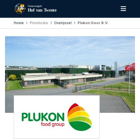
Gemeentegids
Hof van Twente
Home
Provincies
Overijssel
Plukon Goor B.V.