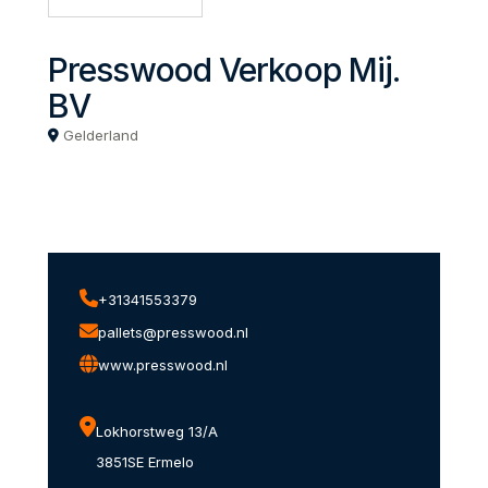
Presswood Verkoop Mij.
BV
Gelderland
+31341553379
pallets@presswood.nl
www.presswood.nl
Lokhorstweg 13/A
3851SE Ermelo