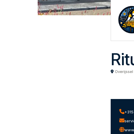
Ri
Overijssel
+315
serv
www.