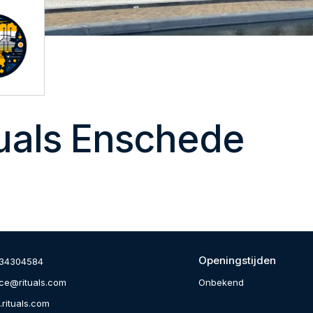
tuals Enschede
Openingstijden
34304584
Onbekend
ice@rituals.com
rituals.com