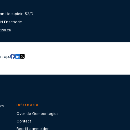
van Heekplein 52/D
HN Enschede
k route
en op:
Informatie
 uw
Over de Gemeentegids
Contact
Bedrijf aanmelden