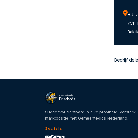
H.J. 
7511
Bekij
Bedrijf del
Gemeentegids
Enschede
Succesvol zichtbaar in elke provincie. Versterk
marktpositie met Gemeentegids Nederland.
Socials