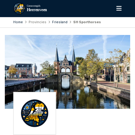
Gemeentegids
Heerenveen
Home
Provincies
Friesland
SH Sporthorses